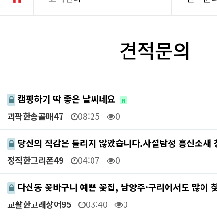
견적문의
캠핑하기 딱 좋은 날씨네요
N
괴팍한송골매47
08:25
0
당신의 직감은 틀리지 않았습니다.사설탐정 흥신소새 
정직한그리폰49
04:07
0
다산동 꽃바구니 예쁜 꽃집, 남양주·구리에서도 많이 
교활한고래상어95
03:40
0