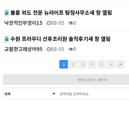
불륜 외도 전문 뉴라이프 탐정사무소새 창 열림
낙관적인부엉이15
08-05
0
수원 프라우디 산후조리원 솔직후기새 창 열림
교활한고래상어95
08-05
0
2
3
4
5
1
전체 538건
1 페이지