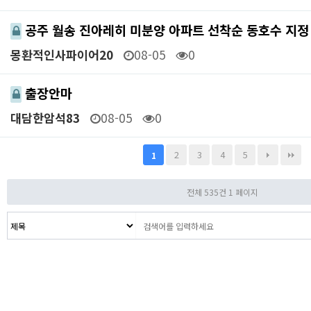
공주 월송 진아레히 미분양 아파트 선착순 동호수 지정
몽환적인사파이어20
08-05
0
출장안마
대담한암석83
08-05
0
2
3
4
5
1
전체 535건
1 페이지