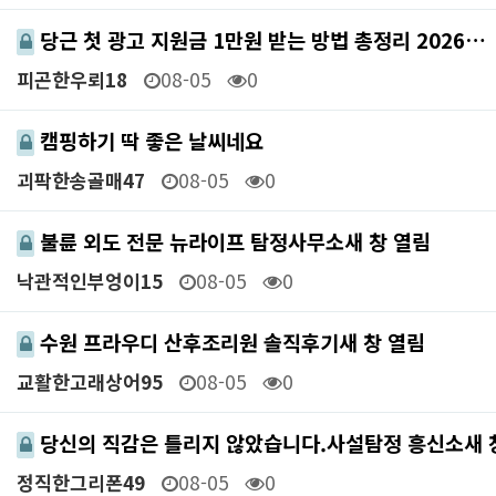
당근 첫 광고 지원금 1만원 받는 방법 총정리 2026…
피곤한우뢰18
08-05
0
캠핑하기 딱 좋은 날씨네요
괴팍한송골매47
08-05
0
불륜 외도 전문 뉴라이프 탐정사무소새 창 열림
낙관적인부엉이15
08-05
0
수원 프라우디 산후조리원 솔직후기새 창 열림
교활한고래상어95
08-05
0
당신의 직감은 틀리지 않았습니다.사설탐정 흥신소새 
정직한그리폰49
08-05
0