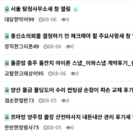
서울 탐정사무소새 창 열림
N
대담한악어99
08-06
0
흥신소의뢰를 결정하기 전 체크해야 할 주요사항새 창
정직한그리폰49
08-06
0
돌준맘 충주 돌잔치 아이폰 스냅_이와스냅 계약후기
교활한고래상어95
08-06
0
양산 물금 폴딩도어 수리 썬팅샵 손잡이 파손 교체 후
겸손한철편73
08-05
0
르마망 양주점 출장 산전마사지 내돈내산 관리 후기새
찬란한정령사75
08-05
0